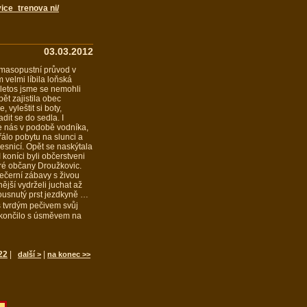
ice_trenova ni/
03.03.2012
 masopustní průvod v
 velmi líbila loňská
 letos jsme se nemohli
ět zajistila obec
 vyleštit si boty,
it se do sedla. I
 se nás v podobě vodníka,
řálo pobytu na slunci a
esnicí. Opět se naskýtala
 koníci byli občerstveni
ré občany Droužkovic.
ečerní zábavy s živou
ější vydrželi juchat až
ousnutý prst jezdkyně …
s tvrdým pečivem svůj
skončilo s úsměvem na
22
|
|
další >
na konec >>