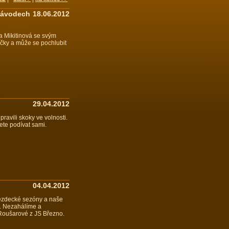
 závodech
18.06.2012
la Mikitinová se svým
ičky a může se pochlubit
29.04.2012
ravili skoky ve volnosti.
ete podívat sami.
04.04.2012
 jezdecké sezóny a naše
u. Nezahálíme a
Roušarové z JS Březno.