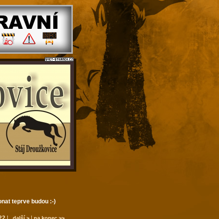
onat teprve budou :-)
22
|
|
další >
na konec >>