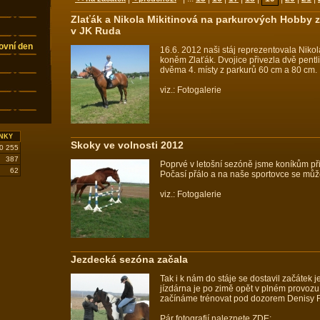
Zlaťák a Nikola Mikitinová na parkurových Hobby
v JK Ruda
ovní den
16.6. 2012 naši stáj reprezentovala Niko
koněm Zlaťák. Dvojice přivezla dvě pentl
dvěma 4. místy z parkurů 60 cm a 80 cm.
viz.: Fotogalerie
NKY
Skoky ve volnosti 2012
0 255
387
Poprvé v letošní sezóně jsme koníkům přip
62
Počasí přálo a na naše sportovce se můž
viz.: Fotogalerie
Jezdecká sezóna začala
Tak i k nám do stáje se dostavil začátek
jízdárna je po zimě opět v plném provoz
začínáme trénovat pod dozorem Denisy 
Pár fotografií naleznete ZDE: