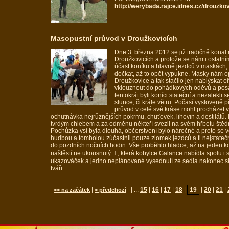
http://werybada.rajce.idnes.cz/drouzkov
Masopustní průvod v Droužkovicích
Dne 3. března 2012 se již tradičně konal
Droužkovicích a protože se nám i ostatním
účast koníků a hlavně jezdců v maskách,
dočkat, až to opět vypukne. Masky nám op
Droužkovice a tak stačilo jen nablýskat oře,
vklouznout do pohádkových oděvů a posad
tentokrát byli koníci stateční a nezalekli
slunce, či krále větru. Počasí vysloveně p
průvod v celé své kráse mohl procházet v
ochutnávka nejrůznějších pokrmů, chuťovek, lihovin a destilátů. I
tvrdým chlebem a za odměnu někteří svezli na svém hřbetu štěd
Pochůzka vsí byla dlouhá, občerstvení bylo náročné a proto se v
hudbou a tombolou zúčastnil pouze zlomek jezdců a ti nejstatečn
do pozdních nočních hodin. Vše proběhlo hladce, až na jeden k
naštěstí ne ukousnutý  , která kobylce Galance nabídla spolu i 
ukazováček a jedno neplánované vysednutí ze sedla nakonec 
tváři.
|
| ...
15
|
16
|
17
|
18
|
19
|
20
|
21
|
<< na začátek
< předchozí