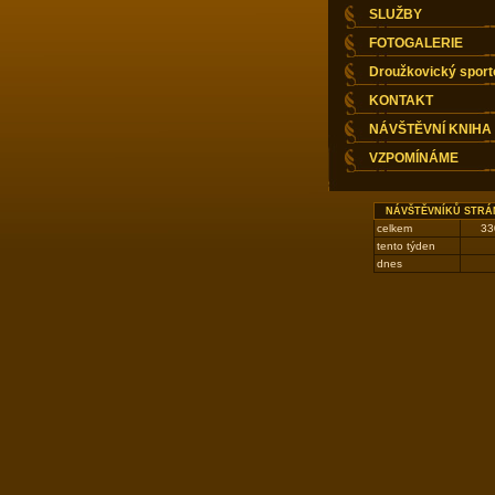
SLUŽBY
FOTOGALERIE
Droužkovický sport
KONTAKT
NÁVŠTĚVNÍ KNIHA
VZPOMÍNÁME
NÁVŠTĚVNÍKŮ STRÁ
celkem
33
tento týden
dnes