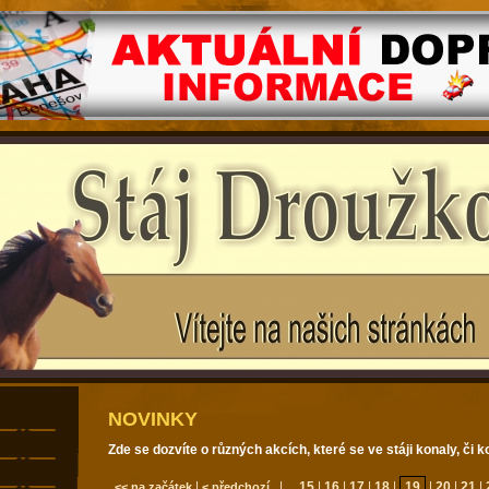
NOVINKY
Zde se dozvíte o různých akcích, které se ve stáji konaly, či k
|
| ...
15
|
16
|
17
|
18
|
19
|
20
|
21
|
<< na začátek
< předchozí