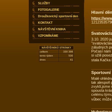
SLUŽBY
FOTOGALERIE
Hlavní děn
Droužkovický sportovní den
https://w
1212353579
KONTAKT
NÁVŠTĚVNÍ KNIHA
Svatovácla
VZPOMÍNÁME
3.10. 2020 j
"svatováclav
záludných po
NÁVŠTĚVNÍKŮ STRÁNKY
Počasí nám p
celkem
330 398
si užili pos
tento týden
530
stala Kačka
dnes
41
Sportovní 
Malé ohlédnu
tak alespoň 
zvyklí,jsme s
spousta krá
celému týmu 
vůbec může 
Hubertova