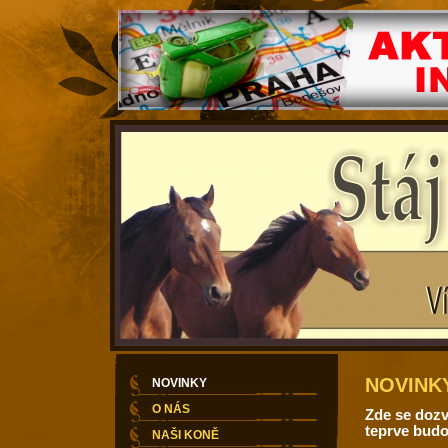
NOVINK
NOVINKY
O NÁS
Zde se dozví
teprve budo
NAŠI KONĚ